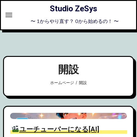
内
Studio ZeSys
容
を
〜 1からやり直す？ 0から始めるの！ 〜
ス
キ
ッ
プ
開設
ホームページ
開設
ユーチューバーになる[AI]