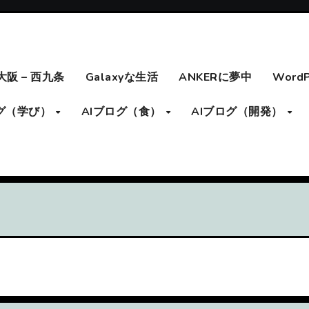
大阪 – 西九条
Galaxyな生活
ANKERに夢中
Word
ログ（学び）
AIブログ（食）
AIブログ（開発）