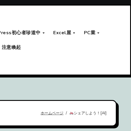
Press初心者珍道中
Excel屋
PC業
注意喚起
ホームページ
シェアしよう！[AI]