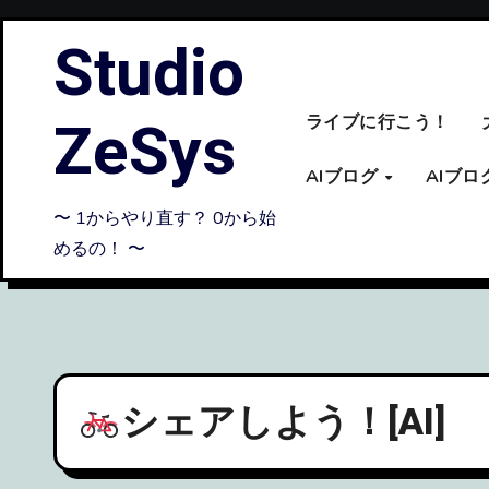
内
Studio
容
を
ス
ZeSys
ライブに行こう！
キ
ッ
AIブログ
AIブ
プ
〜 1からやり直す？ 0から始
めるの！ 〜
シェアしよう！[AI]