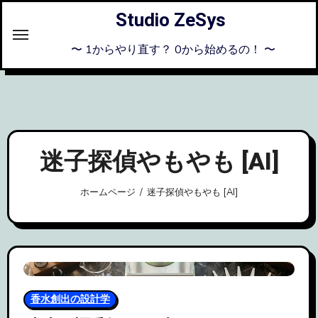
内
Studio ZeSys
容
を
〜 1からやり直す？ 0から始めるの！ 〜
ス
キ
ッ
プ
迷子探偵やもやも [AI]
ホームページ
迷子探偵やもやも [AI]
香水創出の設計学