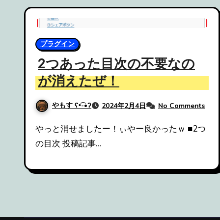
プラグイン
2つあった目次の不要なの
が消えたぜ！
やもす ʕ•͡-•ʔ
2024年2月4日
No Comments
やっと消せましたー！ぃやー良かったｗ ■2つ
の目次 投稿記事…