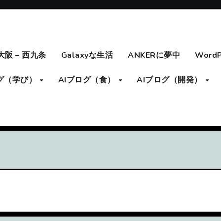
大阪 – 西九条
Galaxyな生活
ANKERに夢中
Word
ログ（学び）
AIブログ（食）
AIブログ（開発）