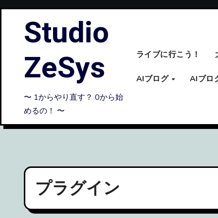
内
Studio
容
を
ス
ZeSys
ライブに行こう！
キ
ッ
AIブログ
AIブ
プ
〜 1からやり直す？ 0から始
めるの！ 〜
プラグイン