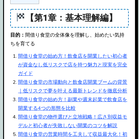
【第1章：基本理解編】
目的：
間借り食堂の全体像を理解し、始めたい気持
ちを育てる
間借り食堂の始め方！飲食店を開業したい初心者
が資金なし低リスクで店を持つ魅力と現実を完全
ガイド
間借り食堂の市場動向と飲食店開業ブームの背景
｜低リスクで夢を叶える最新トレンドを徹底分析
間借り食堂の始め方！副業や週末起業で飲食店を
開業する4つの形態を比較
間借り食堂の物件選びと立地戦略！広さ別収益モ
デルと初心者が失敗しない開業のコツを解説
間借り食堂の営業時間を工夫して収益最大化！初