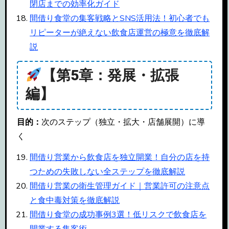
閉店までの効率化ガイド
間借り食堂の集客戦略とSNS活用法！初心者でも
リピーターが絶えない飲食店運営の極意を徹底解
説
【第5章：発展・拡張
編】
目的：
次のステップ（独立・拡大・店舗展開）に導
く
間借り営業から飲食店を独立開業！自分の店を持
つための失敗しない全ステップを徹底解説
間借り営業の衛生管理ガイド｜営業許可の注意点
と食中毒対策を徹底解説
間借り食堂の成功事例3選！低リスクで飲食店を
開業する集客術