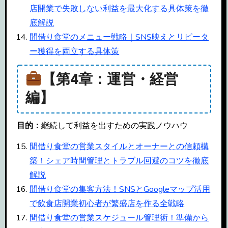
店開業で失敗しない利益を最大化する具体策を徹
底解説
間借り食堂のメニュー戦略｜SNS映えとリピータ
ー獲得を両立する具体策
【第4章：運営・経営
編】
目的：
継続して利益を出すための実践ノウハウ
間借り食堂の営業スタイルとオーナーとの信頼構
築！シェア時間管理とトラブル回避のコツを徹底
解説
間借り食堂の集客方法！SNSとGoogleマップ活用
で飲食店開業初心者が繁盛店を作る全戦略
間借り食堂の営業スケジュール管理術！準備から