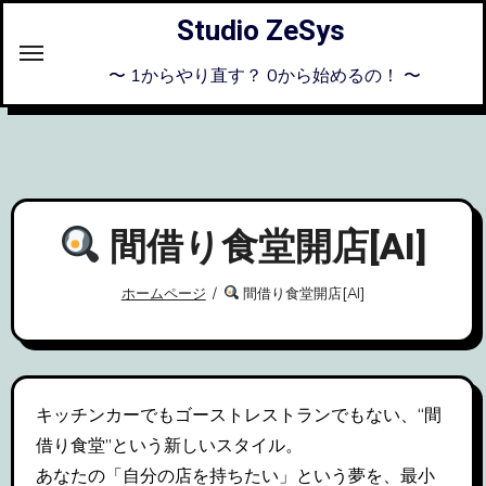
内
Studio ZeSys
容
を
〜 1からやり直す？ 0から始めるの！ 〜
ス
キ
ッ
プ
間借り食堂開店[AI]
ホームページ
間借り食堂開店[AI]
キッチンカーでもゴーストレストランでもない、“間
借り食堂”という新しいスタイル。
あなたの「自分の店を持ちたい」という夢を、最小