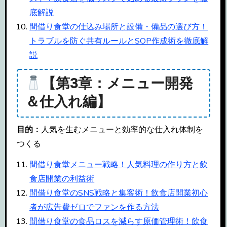
底解説
間借り食堂の仕込み場所と設備・備品の選び方！
トラブルを防ぐ共有ルールとSOP作成術を徹底解
説
【第3章：メニュー開発
＆仕入れ編】
目的：
人気を生むメニューと効率的な仕入れ体制を
つくる
間借り食堂メニュー戦略！人気料理の作り方と飲
食店開業の利益術
間借り食堂のSNS戦略と集客術！飲食店開業初心
者が広告費ゼロでファンを作る方法
間借り食堂の食品ロスを減らす原価管理術！飲食