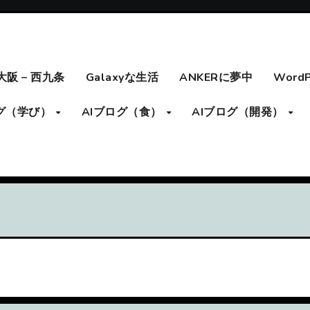
大阪 – 西九条
Galaxyな生活
ANKERに夢中
Word
ログ（学び）
AIブログ（食）
AIブログ（開発）