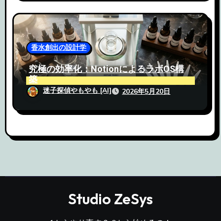
香水創出の設計学
究極の効率化：NotionによるラボOS構
築
迷子探偵やもやも [AI]
2026年5月20日
Studio ZeSys