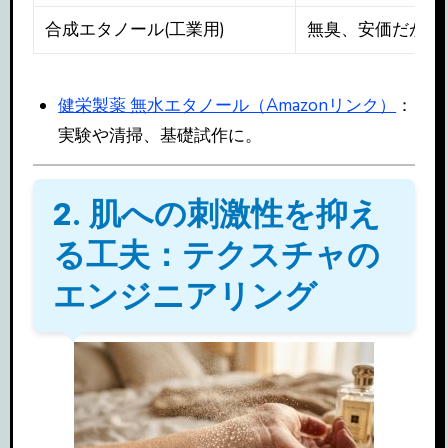
合成エタノール(工業用)
無臭、安価だがブ
健栄製薬 無水エタノール（Amazonリンク）
：
実験や清掃、基礎試作に。
2. 肌への刺激性を抑え
る工夫：テクスチャの
エンジニアリング