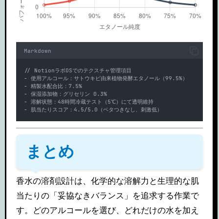
Markdown
// NotionラボOSでのテクスチャ管理項目
-
 使用アルコール：サトウキビ由来植物発酵エタノール（99.5%）
-
 精製水配合比：7.5%
-
 保湿添加物：グリセリン 0.3%
-
 溶解状態：48時間冷蔵テスト（5℃）にて透明維持
-
 肌当たりスコア：4.5/5.0（ベタつきなし、刺激低）
まとめ
香水の溶剤設計は、化学的な溶解力と生理的な肌
当たりの「妥協なきバランス」を追求する作業で
す。どのアルコールを選び、どれだけの水を加え