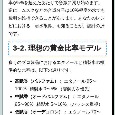
率が5%を超えたあたりで急激に濁り始めます。
逆に、ムスクなどの合成分子は10%程度の水でも
透明を維持できることがあります。あなたのレシ
ピにおける「耐水限界」を知ることが、設計の肝
です。
3-2. 理想の黄金比率モデル
多くのプロ製品におけるエタノールと精製水の標
準的な比率は、以下の通りです。
高賦香（パルファム）：
エタノール 95〜
100% : 精製水 0〜5% （溶解力を優先）
中賦香（オードパルファム）：
エタノール
85〜90% : 精製水 5〜10% （バランス重視）
低賦香（オーデコロン）：
エタノール 70〜