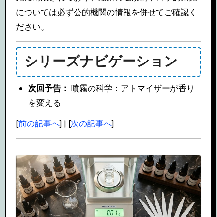
については必ず公的機関の情報を併せてご確認く
ださい。
シリーズナビゲーション
次回予告：
噴霧の科学：アトマイザーが香り
を変える
[
前の記事へ
] | [
次の記事へ
]