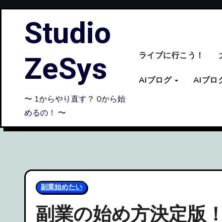
内
Studio
容
を
ス
ZeSys
ライブに行こう！
キ
ッ
AIブログ
AIブ
プ
〜 1からやり直す？ 0から始
めるの！ 〜
副業始めたい
副業の始め方決定版