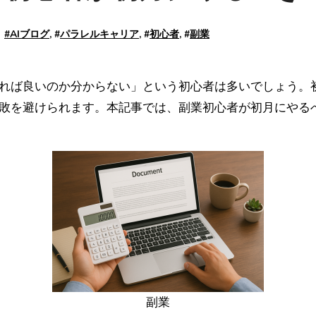
#
AIブログ
, #
パラレルキャリア
, #
初心者
, #
副業
敗を避けられます。本記事では、副業初心者が初月にやる
副業