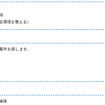
録
る環境を整える）
で案件を探します。
確保