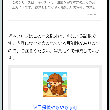
このシリーズは、キッチンカー開業を目指す方のための完
全ガイドです。 副業として小さく始めたい方から、本業と
して事業化を目指す方まで、 開業準備・営業許可・車両選
zesys.net
び・出店戦略・集客・資金計画・在庫管理・売上予測・複
数台展開 […]
※本ブログはこの一文以外は、AIによる記載で
す。内容にウソが含まれている可能性があります
ので、ご注意ください。写真もAIで作成していま
す。
迷子探偵やもやも [AI]