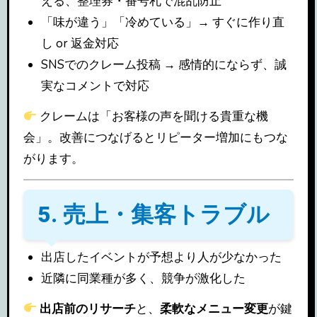
える、整理券・番号札で混乱防止
「味が違う」「冷めている」→ すぐに作り直
し or 返金対応
SNSでのクレーム投稿 → 感情的にならず、誠
実なコメントで対応
クレームは「お客様の声を聞ける貴重な機
会」。改善につなげるとリピーター増加にもつな
がります。
5. 売上・集客トラブル
出店したイベントが予想より人が少なかった
近隣に同業種が多く、競争が激化した
出店前のリサーチ
と、
柔軟なメニュー変更
が鍵