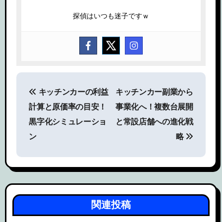
探偵はいつも迷子ですｗ
投
キッチンカーの利益
キッチンカー副業から
稿
計算と原価率の目安！
事業化へ！複数台展開
ナ
黒字化シミュレーショ
と常設店舗への進化戦
ビ
ン
略
ゲ
ー
シ
関連投稿