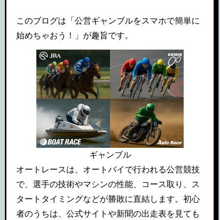
このブログは「公営ギャンブルをスマホで簡単に
始めちゃおう！」が趣旨です。
ギャンブル
オートレースは、オートバイで行われる公営競技
で、選手の技術やマシンの性能、コース取り、ス
タートタイミングなどが勝敗に直結します。初心
者のうちは、公式サイトや新聞の出走表を見ても