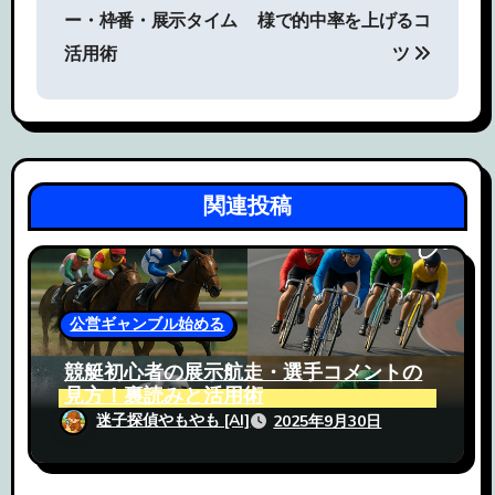
ナ
ー・枠番・展示タイム
様で的中率を上げるコ
ビ
活用術
ツ
ゲ
ー
シ
関連投稿
ョ
ン
公営ギャンブル始める
競艇初心者の展示航走・選手コメントの
見方！裏読みと活用術
迷子探偵やもやも [AI]
2025年9月30日