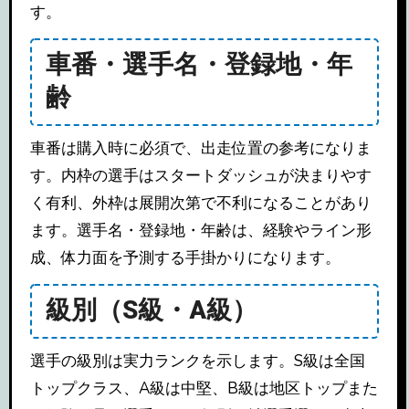
す。
車番・選手名・登録地・年
齢
車番は購入時に必須で、出走位置の参考になりま
す。内枠の選手はスタートダッシュが決まりやす
く有利、外枠は展開次第で不利になることがあり
ます。選手名・登録地・年齢は、経験やライン形
成、体力面を予測する手掛かりになります。
級別（S級・A級）
選手の級別は実力ランクを示します。S級は全国
トップクラス、A級は中堅、B級は地区トップまた