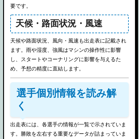
要です。
天候・路面状況・風速
天候や路面状況、風向・風速も出走表に記載され
ます。雨や湿度、強風はマシンの操作性に影響
し、スタートやコーナリングに影響を与えるた
め、予想の精度に直結します。
選手個別情報を読み解
く
出走表には、各選手の情報が一覧で示されていま
す。勝敗を左右する重要なデータが詰まっていま