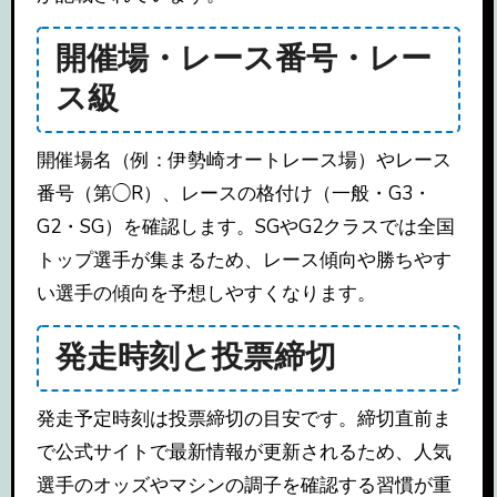
開催場・レース番号・レー
ス級
開催場名（例：伊勢崎オートレース場）やレース
番号（第◯R）、レースの格付け（一般・G3・
G2・SG）を確認します。SGやG2クラスでは全国
トップ選手が集まるため、レース傾向や勝ちやす
い選手の傾向を予想しやすくなります。
発走時刻と投票締切
発走予定時刻は投票締切の目安です。締切直前ま
で公式サイトで最新情報が更新されるため、人気
選手のオッズやマシンの調子を確認する習慣が重