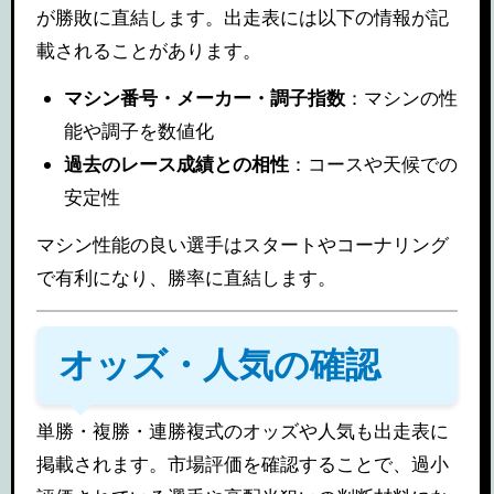
が勝敗に直結します。出走表には以下の情報が記
載されることがあります。
マシン番号・メーカー・調子指数
：マシンの性
能や調子を数値化
過去のレース成績との相性
：コースや天候での
安定性
マシン性能の良い選手はスタートやコーナリング
で有利になり、勝率に直結します。
オッズ・人気の確認
単勝・複勝・連勝複式のオッズや人気も出走表に
掲載されます。市場評価を確認することで、過小