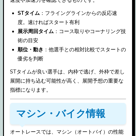
速度や加速力を確認できるものです。
STタイム
：フライングラインからの反応速
度。速ければスタート有利
展示周回タイム
：コース取りやコーナリング技
術の目安
順位・動き
：他選手との相対比較でスタートの
優劣を判断
STタイムが良い選手は、内枠で逃げ、外枠で差し
展開に持ち込む可能性が高く、展開予想の重要な
指標になります。
マシン・バイク情報
オートレースでは、マシン（オートバイ）の性能