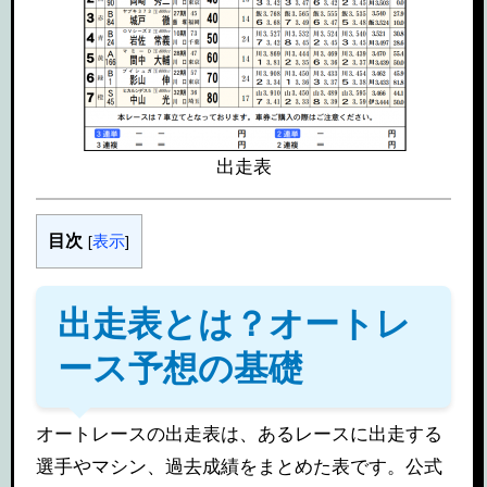
出走表
目次
[
表示
]
出走表とは？オートレ
ース予想の基礎
オートレースの出走表は、あるレースに出走する
選手やマシン、過去成績をまとめた表です。公式