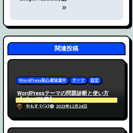
ナ
ビ
ゲ
ー
関連投稿
シ
ョ
ン
WordPress初心者珍道中
テーマ
設定
WordPressテーマの問題診断と使い方
【ブログ改善】
やもす ʕ•͡-•ʔ
2023年12月24日