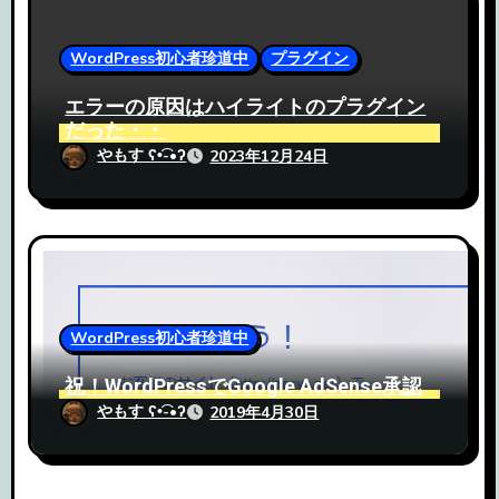
WordPress初心者珍道中
プラグイン
エラーの原因はハイライトのプラグイン
だった・・
やもす ʕ•͡-•ʔ
2023年12月24日
WordPress初心者珍道中
祝！WordPressでGoogle AdSense承認
やもす ʕ•͡-•ʔ
2019年4月30日