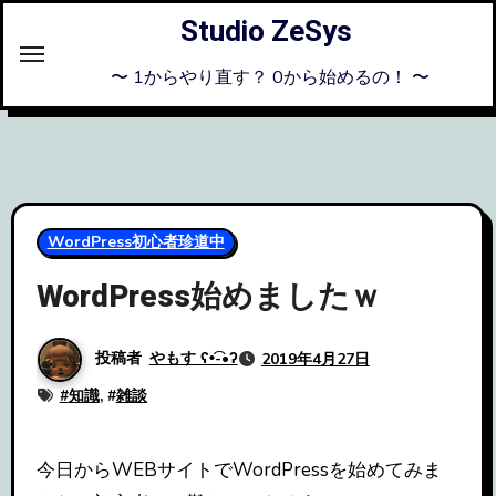
内
Studio ZeSys
容
を
〜 1からやり直す？ 0から始めるの！ 〜
ス
キ
ッ
プ
WordPress初心者珍道中
WordPress始めましたｗ
投稿者
やもす ʕ•͡-•ʔ
2019年4月27日
#
知識
, #
雑談
今日からWEBサイトでWordPressを始めてみま