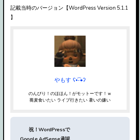
記載当時のバージョン【WordPress Version 5.1.1
】
やもす ʕ•͡-•ʔ
のんびり！のほほん！がモットーです！ｗ
蕎麦食いたい ライブ行きたい 暑いの嫌い
投
祝！WordPressで
稿
Google AdSense承認