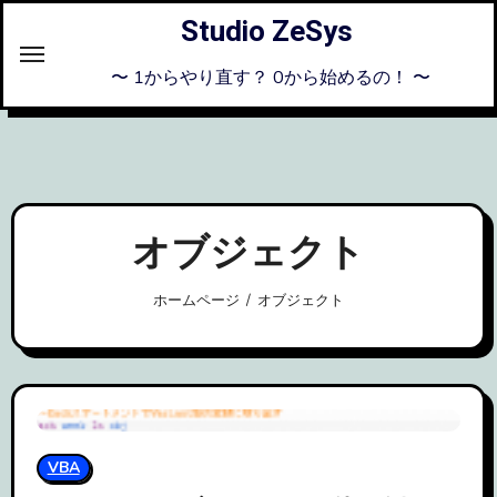
内
Studio ZeSys
容
を
〜 1からやり直す？ 0から始めるの！ 〜
ス
キ
ッ
プ
オブジェクト
ホームページ
オブジェクト
VBA