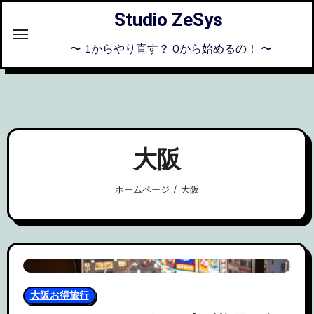
内
Studio ZeSys
容
を
〜 1からやり直す？ 0から始めるの！ 〜
ス
キ
ッ
プ
大阪
ホームページ
大阪
大阪お得旅行