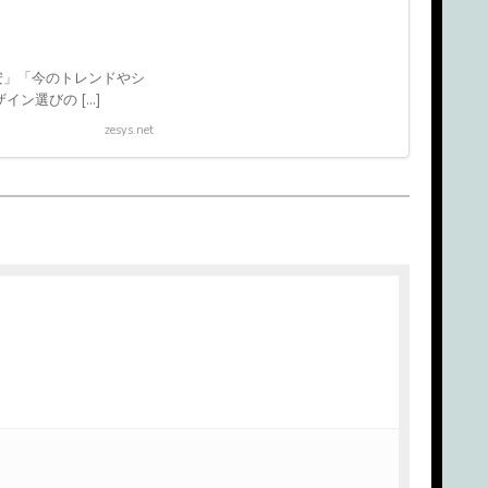
安」「今のトレンドやシ
ン選びの […]
zesys.net