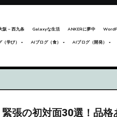
大阪 – 西九条
Galaxyな生活
ANKERに夢中
Word
ログ（学び）
AIブログ（食）
AIブログ（開発）
緊張の初対面30選！品格