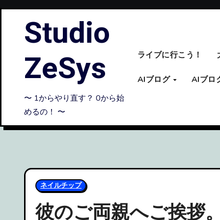
内
Studio
容
を
ス
ZeSys
ライブに行こう！
キ
ッ
AIブログ
AIブ
プ
〜 1からやり直す？ 0から始
めるの！ 〜
ネイルチップ
彼のご両親へご挨拶。