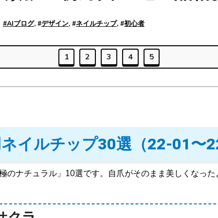
#
AIブログ
, #
デザイン
, #
ネイルチップ
, #
初心者
1
2
3
4
5
ネイルチップ30選（22-01〜22
ーサクラ