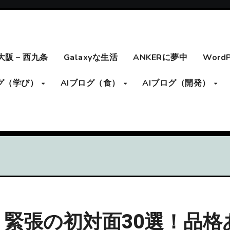
大阪 – 西九条
Galaxyな生活
ANKERに夢中
Word
ログ（学び）
AIブログ（食）
AIブログ（開発）
緊張の初対面30選！品格