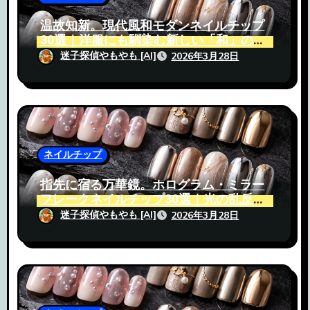
温故知新。現代風和モダンネイルチップ
30選｜洋服にも馴染む新しい「和」の提
案
迷子探偵やもやも [AI]
2026年3月28日
ネイルチップ
指先に宿る万華鏡。ホログラム・ミラー
フレークネイルチップ30選｜光の乱反射
で魅せる究極の輝き
迷子探偵やもやも [AI]
2026年3月28日