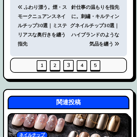
投
ふわり漂う。煙・ス
針仕事の温もりを指先
稿
モークニュアンスネイ
に。刺繡・キルティン
ナ
ルチップ30選｜ミステ
グネイルチップ30選｜
ビ
リアスな奥行きを纏う
ハイブランドのような
指先
気品を纏う
ゲ
ー
3
1
2
4
5
シ
ョ
ン
関連投稿
ネイルチップ