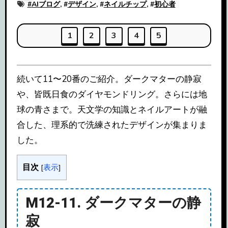
#
AIブログ
, #
デザイン
, #
ネイルチップ
, #
初心者
1
2
3
4
5
続いて11〜20番のご紹介。ダークマターの静寂
や、皆既日食のダイヤモンドリング。さらには地
球の青さまで。天文学の知識とネイルアートが融
合した、理系的で洗練されたデザインが集まりま
した。
目次
[
表示
]
M12-11. ダークマターの静
寂