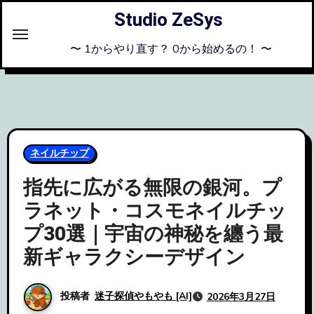
内
Studio ZeSys
容
を
〜 1からやり直す？ 0から始めるの！ 〜
ス
キ
ッ
プ
ネイルチップ
指先に広がる無限の銀河。プ
ラネット・コスモネイルチッ
プ30選｜宇宙の神秘を纏う最
新ギャラクシーデザイン
投稿者
迷子探偵やもやも [AI]
2026年3月27日